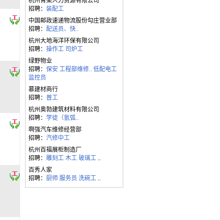
杭州青梁人力资源有限公司
招聘：
装配工
中国邮政速递物流股份勾庄营业部
招聘：
配送员、快..
杭州大地海洋环保有限公司
招聘：
操作工
司炉工
绿野物业
招聘：
保安
工程部维修..
低配电工
监控员
慕建材商行
招聘：
普工
杭州奥勃建筑材料有限公司
招聘：
学徒（氩弧..
啊强汽车维修经营部
招聘：
汽修中工
杭州百福展柜制造厂
招聘：
雕刻工
木工
玻璃工
..
百秀人家
招聘：
厨师
服务员
洗碗工
..