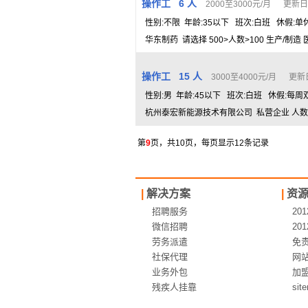
操作工 6 人
2000至3000元/月 更新日期：
性别:不限 年龄:35以下 班次:白班 休假:单
华东制药 请选择 500>人数>100 生产/制造
操作工 15 人
3000至4000元/月 更新日期
性别:男 年龄:45以下 班次:白班 休假:每周双
杭州泰宏新能源技术有限公司 私营企业 人数<5
第
9
页，共10页，每页显示12条记录
|
解决方案
|
资
招聘服务
20
微信招聘
20
劳务派遣
免
社保代理
网
业务外包
加
残疾人挂靠
sit