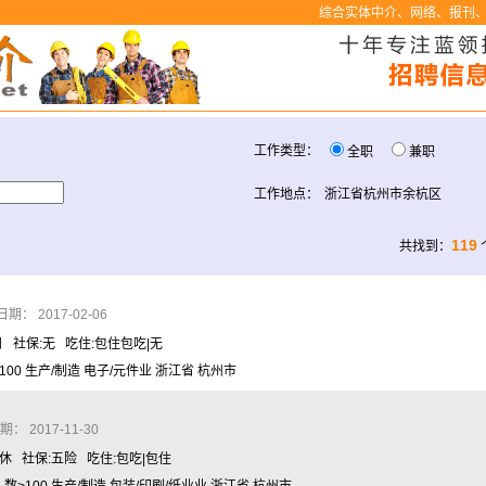
综合实体中介、网络、报刊、
工作类型：
全职
兼职
工作地点：
浙江省杭州市余杭区
119
共找到：
： 2017-02-06
月 社保:无 吃住:包住包吃|无
00 生产/制造 电子/元件业 浙江省 杭州市
 2017-11-30
班休 社保:五险 吃住:包吃|包住