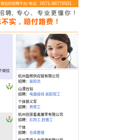
0571-88776501
微信的招聘平台! 电话：
个岗位
杭州盈辉供应链有限公司
招聘：
装卸员
山潭台钻
招聘：
电器接线
装配钳工
个体郭义军
招聘：
男帮工
杭州创浙畜禽屠宰有限公司
招聘：
扛肉工
赶猪工
个体
招聘：
仓库整理