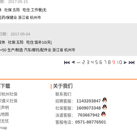
 2017-05-15
休 社保:五险 吃住:工作餐|无
 医药/保健业 浙江省 杭州市
： 2017-05-04
休 社保:五险 吃住:饭补10/天|
0 生产/制造 汽车/摩托/配件业 浙江省 杭州市
源下载
|
关于我们
12杭州社保
联系我们
12遵义社保
1143203847
招聘客服：
责声明
1609073348
社保客服：
站地图
763667942
派遣客服：
盟无忧
0571-88776501
客服电话：
emap