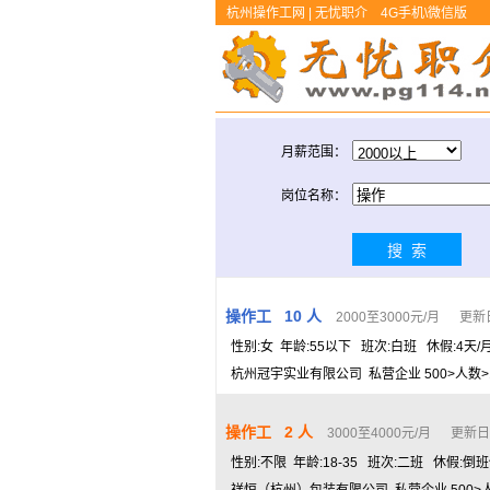
杭州操作工网 | 无忧职介
4G手机\微信版
月薪范围：
岗位名称：
操作工 10 人
2000至3000元/月 更新日期
性别:女 年龄:55以下 班次:白班 休假:4天/
杭州冠宇实业有限公司 私营企业 500>人数>1
操作工 2 人
3000至4000元/月 更新日期：
性别:不限 年龄:18-35 班次:二班 休假:倒