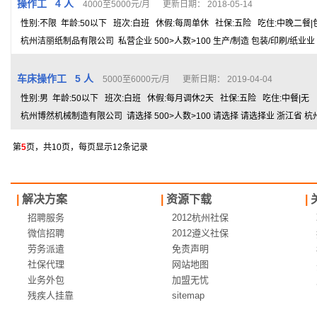
操作工 4 人
4000至5000元/月 更新日期： 2018-05-14
性别:不限 年龄:50以下 班次:白班 休假:每周单休 社保:五险 吃住:中晚二餐|
杭州洁丽纸制品有限公司 私营企业 500>人数>100 生产/制造 包装/印刷/纸业业
车床操作工 5 人
5000至6000元/月 更新日期： 2019-04-04
性别:男 年龄:50以下 班次:白班 休假:每月调休2天 社保:五险 吃住:中餐|无
杭州博然机械制造有限公司 请选择 500>人数>100 请选择 请选择业 浙江省 杭
第
5
页，共10页，每页显示12条记录
|
解决方案
|
资源下载
|
招聘服务
2012杭州社保
微信招聘
2012遵义社保
劳务派遣
免责声明
社保代理
网站地图
业务外包
加盟无忧
残疾人挂靠
sitemap