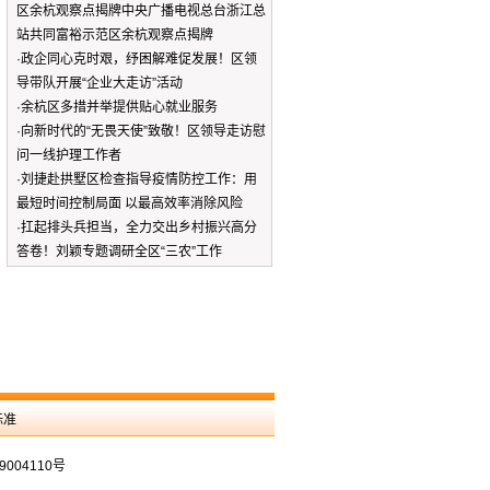
区余杭观察点揭牌中央广播电视总台浙江总
站共同富裕示范区余杭观察点揭牌
·
政企同心克时艰，纾困解难促发展！区领
导带队开展“企业大走访”活动
·
余杭区多措并举提供贴心就业服务
·
向新时代的“无畏天使”致敬！区领导走访慰
问一线护理工作者
·
刘捷赴拱墅区检查指导疫情防控工作：用
最短时间控制局面 以最高效率消除风险
·
扛起排头兵担当，全力交出乡村振兴高分
答卷！刘颖专题调研全区“三农”工作
标准
9004110号