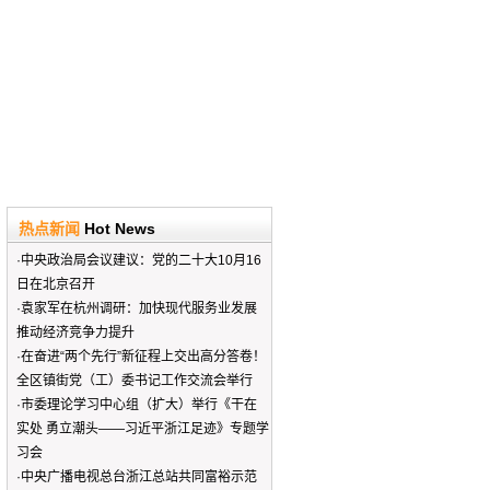
热点新闻
Hot News
·
中央政治局会议建议：党的二十大10月16
日在北京召开
·
袁家军在杭州调研：加快现代服务业发展
推动经济竞争力提升
·
在奋进“两个先行”新征程上交出高分答卷！
全区镇街党（工）委书记工作交流会举行
·
市委理论学习中心组（扩大）举行《干在
实处 勇立潮头——习近平浙江足迹》专题学
习会
·
中央广播电视总台浙江总站共同富裕示范