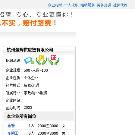
企业招聘
个人求职
招聘服务
劳务派遣
社保代理
杭州盈辉供应链有限公司
招聘承诺：
企业规模：
500>人数>100
企业性质：
个体企业
经营模式：
贸易/流通
所属行业：
家政/物业/服务
企业网站：
2023
创办时间：
本企业所有岗位
仓管
1人
2000至3000
女
车间工
6人
2000至3000
男