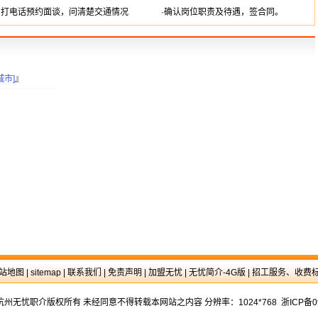
·打电话预约面谈，问清楚交通情况
·确认岗位职责及待遇，签合同。
城市]
』
站地图
|
sitemap
|
联系我们
|
免责声明
|
加盟无忧
|
无忧简介-4G版
|
招工服务、收费
16 杭州无忧职介版权所有 未经同意不得转载本网站之内容 分辨率：1024*768 浙ICP备0