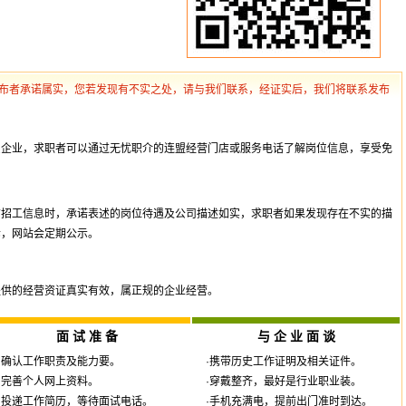
布者承诺属实，您若发现有不实之处，请与我们联系，经证实后，我们将联系发布
员企业，求职者可以通过无忧职介的连盟经营门店或服务电话了解岗位信息，享受免
布招工信息时，承诺表述的岗位待遇及公司描述如实，求职者如果发现存在不实的描
诉，网站会定期公示。
提供的经营资证真实有效，属正规的企业经营。
面 试 准 备
与 企 业 面 谈
·确认工作职责及能力要。
·携带历史工作证明及相关证件。
·完善个人网上资料。
·穿戴整齐，最好是行业职业装。
·投递工作简历，等待面试电话。
·手机充满电，提前出门准时到达。