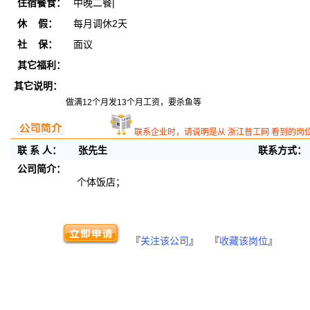
住宿餐食：
中晚二餐|
休 假：
每月调休2天
社 保：
面议
其它福利：
其它说明：
做满12个月发13个月工资，要杀鱼等
联系企业时，请说明是从 浙江普工网 看到的岗
联 系 人：
张先生
联系方式：
公司简介：
个体饭店；
『
关注该公司
』 『
收藏该岗位
』