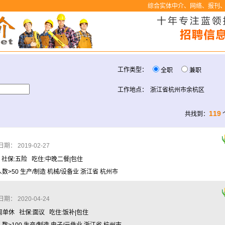
综合实体中介、网络、报刊、
工作类型：
全职
兼职
工作地点：
浙江省杭州市余杭区
119
共找到：
： 2019-02-27
休 社保:五险 吃住:中晚二餐|包住
>50 生产/制造 机械/设备业 浙江省 杭州市
： 2020-04-24
周单休 社保:面议 吃住:饭补|包住