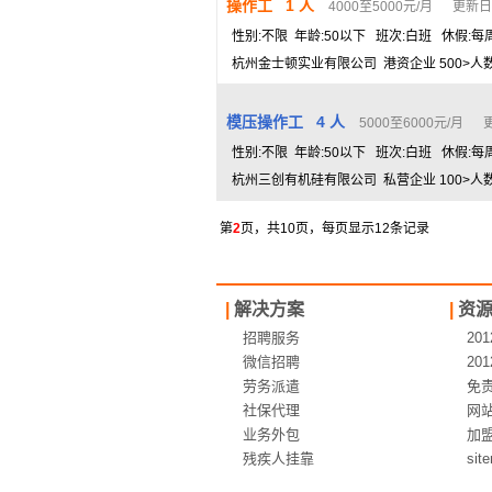
操作工 1 人
4000至5000元/月 更新日期：
性别:不限 年龄:50以下 班次:白班 休假:每
杭州金士顿实业有限公司 港资企业 500>人数>
模压操作工 4 人
5000至6000元/月 更
性别:不限 年龄:50以下 班次:白班 休假:每
杭州三创有机硅有限公司 私营企业 100>人数>
第
2
页，共10页，每页显示12条记录
|
解决方案
|
资
招聘服务
20
微信招聘
20
劳务派遣
免
社保代理
网
业务外包
加
残疾人挂靠
sit