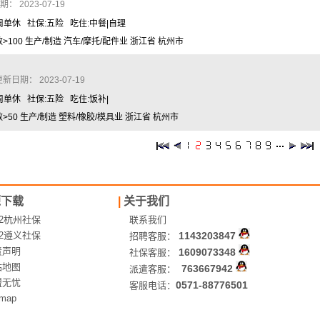
 2023-07-19
周单休 社保:五险 吃住:中餐|自理
100 生产/制造 汽车/摩托/配件业 浙江省 杭州市
新日期： 2023-07-19
周单休 社保:五险 吃住:饭补|
50 生产/制造 塑料/橡胶/模具业 浙江省 杭州市
源下载
|
关于我们
12杭州社保
联系我们
12遵义社保
1143203847
招聘客服：
责声明
1609073348
社保客服：
站地图
763667942
派遣客服：
盟无忧
0571-88776501
客服电话：
emap