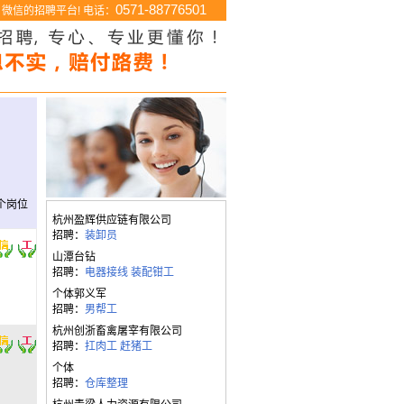
0571-88776501
微信的招聘平台! 电话：
个岗位
杭州盈辉供应链有限公司
招聘：
装卸员
山潭台钻
招聘：
电器接线
装配钳工
个体郭义军
招聘：
男帮工
杭州创浙畜禽屠宰有限公司
招聘：
扛肉工
赶猪工
个体
招聘：
仓库整理