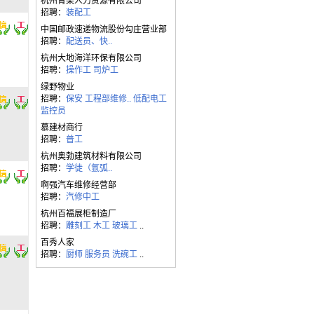
杭州青梁人力资源有限公司
招聘：
装配工
中国邮政速递物流股份勾庄营业部
招聘：
配送员、快..
杭州大地海洋环保有限公司
招聘：
操作工
司炉工
绿野物业
招聘：
保安
工程部维修..
低配电工
监控员
慕建材商行
招聘：
普工
杭州奥勃建筑材料有限公司
招聘：
学徒（氩弧..
啊强汽车维修经营部
招聘：
汽修中工
杭州百福展柜制造厂
招聘：
雕刻工
木工
玻璃工
..
百秀人家
招聘：
厨师
服务员
洗碗工
..