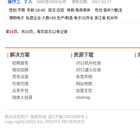
操作工 3 人
3000至4000元/月 更新日期： 2017-02-17
性别:不限 年龄:18-40 班次:白班 休假:每周单休 吃住:饭补7/餐|无
博明电子 私营企业 人数<50 生产/制造 电子/元件业 浙江省 杭州市
第
10
页，共10页，每页显示12条记录
|
解决方案
|
资源下载
|
招聘服务
2012杭州社保
微信招聘
2012遵义社保
劳务派遣
免责声明
社保代理
网站地图
业务外包
加盟无忧
残疾人挂靠
sitemap
杭州无忧职介 版权所有 浙ICP备13022848号-1
copy-right(c)2015 ALL RIGHTS RESERVED.