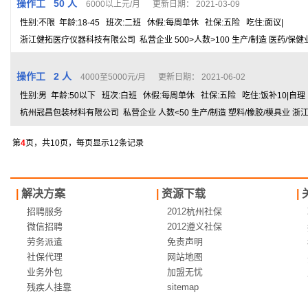
操作工 50 人
6000以上元/月 更新日期： 2021-03-09
性别:不限 年龄:18-45 班次:二班 休假:每周单休 社保:五险 吃住:面议|
浙江健拓医疗仪器科技有限公司 私营企业 500>人数>100 生产/制造 医药/保健
操作工 2 人
4000至5000元/月 更新日期： 2021-06-02
性别:男 年龄:50以下 班次:白班 休假:每周单休 社保:五险 吃住:饭补10|自理
杭州冠昌包装材料有限公司 私营企业 人数<50 生产/制造 塑料/橡胶/模具业 浙
第
4
页，共10页，每页显示12条记录
|
解决方案
|
资源下载
|
招聘服务
2012杭州社保
微信招聘
2012遵义社保
劳务派遣
免责声明
社保代理
网站地图
业务外包
加盟无忧
残疾人挂靠
sitemap