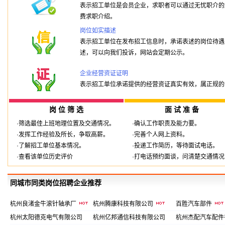
表示招工单位是会员企业，求职者可以通过无忧职介的
费求职介绍。
岗位如实描述
表示招工单位在发布招工信息时，承诺表述的岗位待遇
述，可以向我们投诉，网站会定期公示。
企业经营资证证明
表示招工单位承诺提供的经营资证真实有效，属正规的
岗 位 筛 选
面 试 准 备
·筛选最佳上班地理位置及交通情况。
·确认工作职责及能力要。
·发挥工作经验及所长，争取高薪。
·完善个人网上资料。
·了解招工单位基本情况。
·投递工作简历，等待面试电话。
·查看该单位历史评价
·打电话预约面谈，问清楚交通情况
同城市同类岗位招聘企业推荐
杭州良渚金牛滚针轴承厂
杭州腾康科技有限公司
百胜汽车部件
杭州太阳德克电气有限公司
杭州亿邦通信科技有限公司
杭州杰配汽车配件