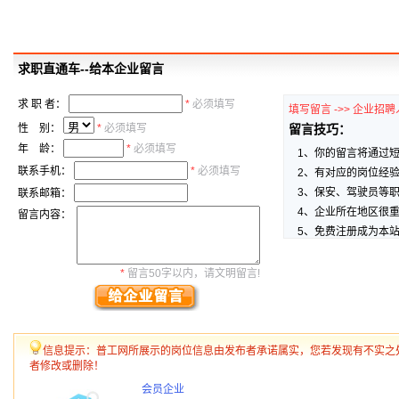
求职直通车--给本企业留言
求 职 者：
*
必须填写
填写留言 ->> 企业招聘
性 别：
*
必须填写
留言技巧：
年 龄：
*
必须填写
1、你的留言将通过
联系手机：
*
必须填写
2、有对应的岗位经
3、保安、驾驶员等
联系邮箱：
4、企业所在地区很
留言内容：
5、免费注册成为本
*
留言50字以内，请文明留言!
信息提示：普工网所展示的岗位信息由发布者承诺属实，您若发现有不实之
者修改或删除！
会员企业