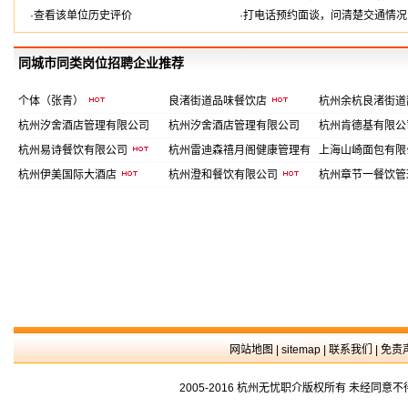
·查看该单位历史评价
·打电话预约面谈，问清楚交通情况
同城市同类岗位招聘企业推荐
个体（张青）
良渚街道品味餐饮店
杭州余杭良渚街道
杭州汐舍酒店管理有限公司
杭州汐舍酒店管理有限公司
杭州肯德基有限
杭州易诗餐饮有限公司
杭州雷迪森禧月阁健康管理有
上海山崎面包有
限公司
杭州伊美国际大酒店
杭州澄和餐饮有限公司
杭州章节一餐饮管
网站地图
|
sitemap
|
联系我们
|
免责
2005-2016 杭州无忧职介版权所有 未经同意不