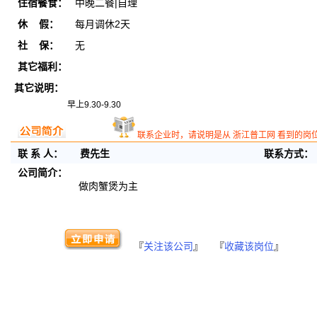
住宿餐食：
中晚二餐|自理
休 假：
每月调休2天
社 保：
无
其它福利：
其它说明：
早上9.30-9.30
联系企业时，请说明是从 浙江普工网 看到的岗
联 系 人：
费先生
联系方式：
公司简介：
做肉蟹煲为主
『
关注该公司
』 『
收藏该岗位
』