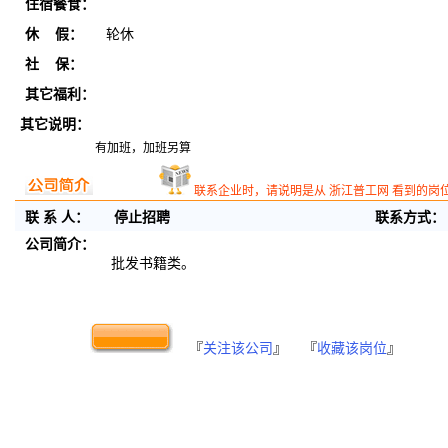
住宿餐食：
休 假：
轮休
社 保：
其它福利：
其它说明：
有加班，加班另算
联系企业时，请说明是从 浙江普工网 看到的岗
联 系 人：
停止招聘
联系方式：
公司简介：
批发书籍类。
『
关注该公司
』 『
收藏该岗位
』