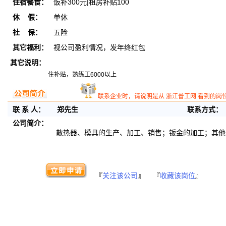
住宿餐食：
饭补300元|租房补贴100
休 假：
单休
社 保：
五险
其它福利：
视公司盈利情况，发年终红包
其它说明：
住补贴，熟练工6000以上
联系企业时，请说明是从 浙江普工网 看到的岗
联 系 人：
郑先生
联系方式：
公司简介：
散热器、模具的生产、加工、销售；钣金的加工；其他
『
关注该公司
』 『
收藏该岗位
』