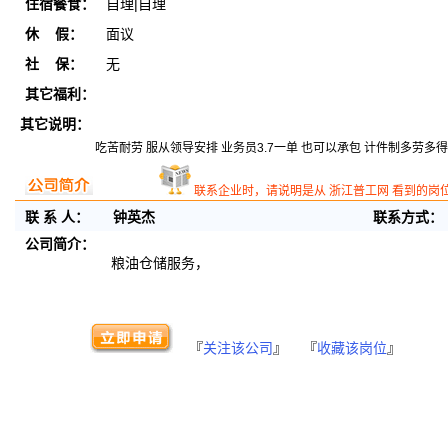
住宿餐食：
自理|自理
休 假：
面议
社 保：
无
其它福利：
其它说明：
吃苦耐劳 服从领导安排 业务员3.7一单 也可以承包 计件制多劳多得
联系企业时，请说明是从 浙江普工网 看到的岗
联 系 人：
钟英杰
联系方式：
公司简介：
粮油仓储服务，
『
关注该公司
』 『
收藏该岗位
』