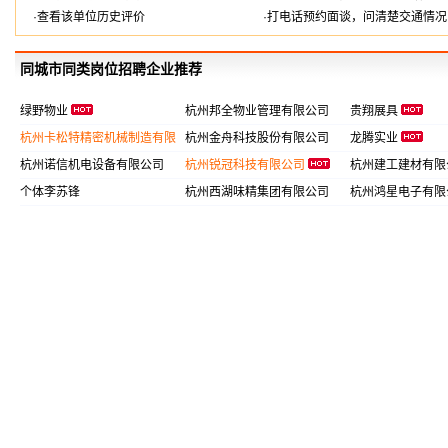
·查看该单位历史评价
·打电话预约面谈，问清楚交通情况
同城市同类岗位招聘企业推荐
绿野物业
杭州邦全物业管理有限公司
贵翔展具
杭州卡松特精密机械制造有限
杭州金舟科技股份有限公司
龙腾实业
公司
杭州诺信机电设备有限公司
杭州锐冠科技有限公司
杭州建工建材有
个体李苏锋
杭州西湖味精集团有限公司
杭州鸿星电子有限