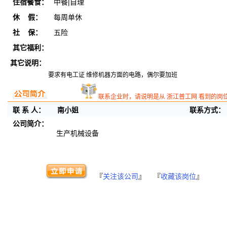
住宿餐食：
中餐|自理
休 假：
每周单休
社 保：
五险
其它福利：
其它说明：
要求有电工证 维修机器方面的电路，偶尔要加班
联系企业时，请说明是从 浙江普工网 看到的岗
联 系 人：
南小姐
联系方式：
公司简介：
生产机械设备
『
关注该公司
』 『
收藏该岗位
』