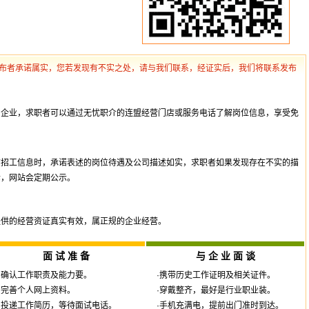
布者承诺属实，您若发现有不实之处，请与我们联系，经证实后，我们将联系发布
员企业，求职者可以通过无忧职介的连盟经营门店或服务电话了解岗位信息，享受免
布招工信息时，承诺表述的岗位待遇及公司描述如实，求职者如果发现存在不实的描
诉，网站会定期公示。
提供的经营资证真实有效，属正规的企业经营。
面 试 准 备
与 企 业 面 谈
·确认工作职责及能力要。
·携带历史工作证明及相关证件。
·完善个人网上资料。
·穿戴整齐，最好是行业职业装。
·投递工作简历，等待面试电话。
·手机充满电，提前出门准时到达。