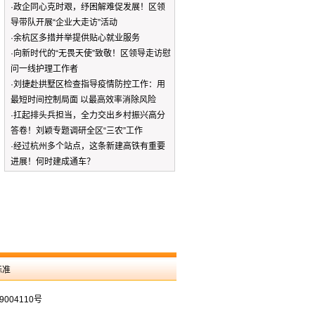
·
政企同心克时艰，纾困解难促发展！区领
导带队开展“企业大走访”活动
·
余杭区多措并举提供贴心就业服务
·
向新时代的“无畏天使”致敬！区领导走访慰
问一线护理工作者
·
刘捷赴拱墅区检查指导疫情防控工作：用
最短时间控制局面 以最高效率消除风险
·
扛起排头兵担当，全力交出乡村振兴高分
答卷！刘颖专题调研全区“三农”工作
·
经过杭州多个站点，这条新建高铁有重要
进展！何时建成通车？
标准
9004110号