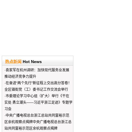
热点新闻
Hot News
·
袁家军在杭州调研：加快现代服务业发展
推动经济竞争力提升
·
在奋进“两个先行”新征程上交出高分答卷！
全区镇街党（工）委书记工作交流会举行
·
市委理论学习中心组（扩大）举行《干在
实处 勇立潮头——习近平浙江足迹》专题学
习会
·
中央广播电视总台浙江总站共同富裕示范
区余杭观察点揭牌中央广播电视总台浙江总
站共同富裕示范区余杭观察点揭牌