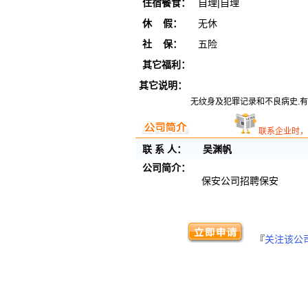
住宿餐食：
自理|自理
休 假：
无休
社 保：
五险
其它福利：
其它说明：
无纹身及犯罪记录和不良病史.
联系企业时，
联 系 人：
吴渊帆
公司简介：
保安公司招聘保安
『
关注该公