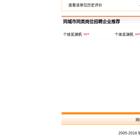
·查看该单位历史评价
同城市同类岗位招聘企业推荐
个体吴渊帆
个体吴渊帆
网
2005-20