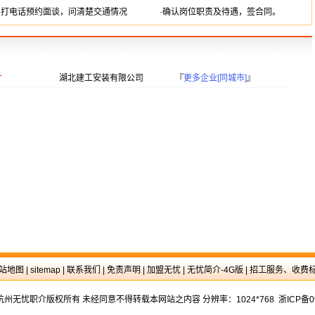
·打电话预约面谈，问清楚交通情况
·确认岗位职责及待遇，签合同。
湖北建工安装有限公司
『
更多企业[同城市]
』
站地图
|
sitemap
|
联系我们
|
免责声明
|
加盟无忧
|
无忧简介-4G版
|
招工服务、收费
16 杭州无忧职介版权所有 未经同意不得转载本网站之内容 分辨率：1024*768 浙ICP备0