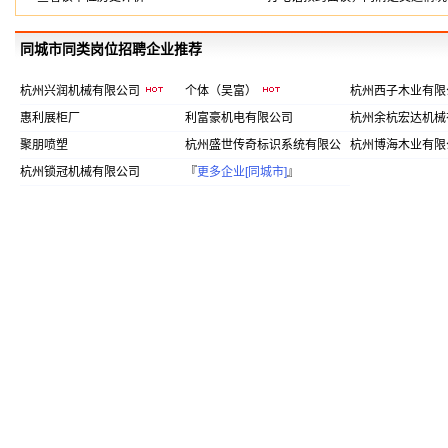
同城市同类岗位招聘企业推荐
杭州兴润机械有限公司
个体（吴富）
杭州西子木业有
惠利展柜厂
利富豪机电有限公司
杭州余杭宏达机械
聚朋喷塑
杭州盛世传奇标识系统有限公
杭州博海木业有限
司
杭州锁冠机械有限公司
『
更多企业[同城市]
』