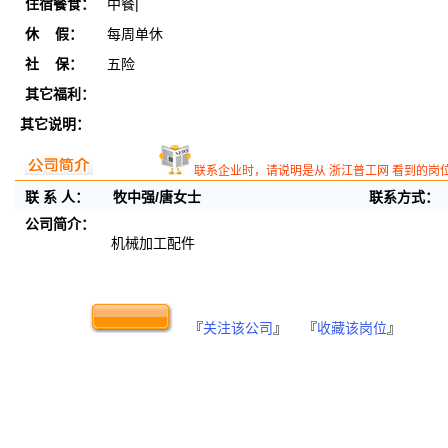
住宿餐食：
中餐|
休 假：
每周单休
社 保：
五险
其它福利：
其它说明：
联系企业时，请说明是从 浙江普工网 看到的岗
联 系 人：
牧中强/唐女士
联系方式：
公司简介：
机械加工配件
『
关注该公司
』 『
收藏该岗位
』