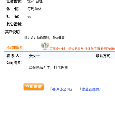
住宿餐食：
饭补|自理
休 假：
每周单休
社 保：
无
其它福利：
其它说明：
眼力好；动作麻利；身体健康
联系企业时，请说明是从 浙江普工网 看到的岗
联 系 人：
张女士
联系方式：
公司简介：
以保健品为主；打包理货
『
关注该公司
』 『
收藏该岗位
』