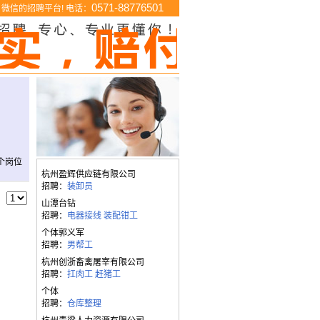
0571-88776501
微信的招聘平台! 电话：
个岗位
杭州盈辉供应链有限公司
招聘：
装卸员
山潭台钻
招聘：
电器接线
装配钳工
个体郭义军
招聘：
男帮工
杭州创浙畜禽屠宰有限公司
招聘：
扛肉工
赶猪工
个体
招聘：
仓库整理