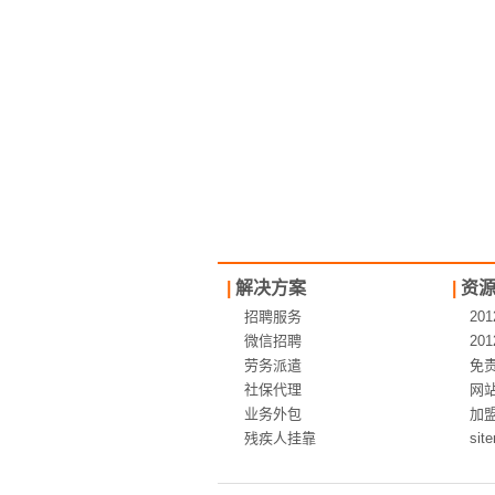
|
解决方案
|
资
招聘服务
20
微信招聘
20
劳务派遣
免
社保代理
网
业务外包
加
残疾人挂靠
sit