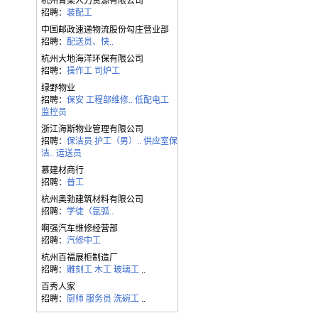
杭州青梁人力资源有限公司
招聘：
装配工
中国邮政速递物流股份勾庄营业部
招聘：
配送员、快..
杭州大地海洋环保有限公司
招聘：
操作工
司炉工
绿野物业
招聘：
保安
工程部维修..
低配电工
监控员
浙江海斯物业管理有限公司
招聘：
保洁员
护工（男）..
供应室保
洁..
运送员
慕建材商行
招聘：
普工
杭州奥勃建筑材料有限公司
招聘：
学徒（氩弧..
啊强汽车维修经营部
招聘：
汽修中工
杭州百福展柜制造厂
招聘：
雕刻工
木工
玻璃工
..
百秀人家
招聘：
厨师
服务员
洗碗工
..