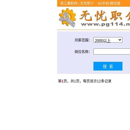
浙江兼职网 | 无忧职介
4G手机\微信版
月薪范围：
岗位名称：
第
1
页，共1页，每页显示12条记录