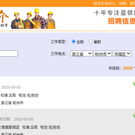
综合实体中介、网络、报刊
工作类型：
全职
兼职
工作地点：
2608
共找到：
025-06-05
 社保:五险 吃住:无|包住
 浙江省 杭州市
日期： 2025-06-05
假:依国家规定 社保:五险 吃住:无|包住