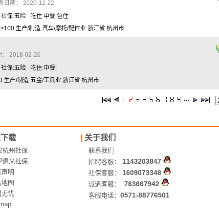
日期： 2020-12-22
 社保:五险 吃住:中餐|包住
100 生产/制造 汽车/摩托/配件业 浙江省 杭州市
 2018-02-26
 社保:五险 吃住:中餐|
0 生产/制造 五金/工具业 浙江省 杭州市
源下载
|
关于我们
12杭州社保
联系我们
12遵义社保
1143203847
招聘客服：
责声明
1609073348
社保客服：
站地图
763667942
派遣客服：
盟无忧
0571-88776501
客服电话：
emap