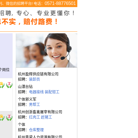
0571-88776501
、微信的招聘平台! 电话：
个岗位
杭州盈辉供应链有限公司
招聘：
装卸员
山潭台钻
招聘：
电器接线
装配钳工
个体郭义军
招聘：
男帮工
杭州创浙畜禽屠宰有限公司
招聘：
扛肉工
赶猪工
个体
招聘：
仓库整理
杭州青梁人力资源有限公司