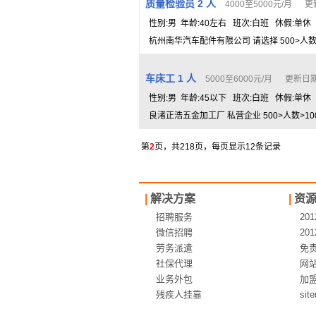
质量检验员 2 人
4000至5000元/月 更新
性别:男 年龄:40左右 班次:白班 休假:单休
杭州南华汽车配件有限公司 请选择 500>人数>
车床工 1 人
5000至6000元/月 更新日期：
性别:男 年龄:45以下 班次:白班 休假:单休
良渚正浩五金加工厂 私营企业 500>人数>10
第
2
页，共218页，每页显示12条记录
|
解决方案
|
资
招聘服务
20
微信招聘
20
劳务派遣
免
社保代理
网
业务外包
加
残疾人挂靠
sit