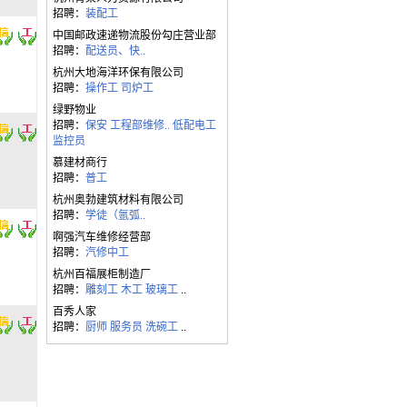
招聘：
装配工
中国邮政速递物流股份勾庄营业部
招聘：
配送员、快..
杭州大地海洋环保有限公司
招聘：
操作工
司炉工
绿野物业
招聘：
保安
工程部维修..
低配电工
监控员
慕建材商行
招聘：
普工
杭州奥勃建筑材料有限公司
招聘：
学徒（氩弧..
啊强汽车维修经营部
招聘：
汽修中工
杭州百福展柜制造厂
招聘：
雕刻工
木工
玻璃工
..
百秀人家
招聘：
厨师
服务员
洗碗工
..