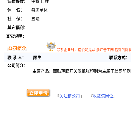
住宿餐食：
中餐|自理
休 假：
每周单休
社 保：
五险
其它福利：
其它说明：
联系企业时，请说明是从 浙江普工网 看到的岗
联 系 人：
顾生
联系方式：
公司简介：
主营产品：面贴薄膜开关做纸张印刷为主属于丝网印刷
『
关注该公司
』 『
收藏该岗位
』