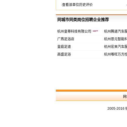
·查看该单位历史评价
同城市同类岗位招聘企业推荐
杭州皇尊科技有限公司
杭州腾道汽车
广燕足浴店
杭州思元智能
皇庭足道
杭州宏来汽车
高盛足浴
杭州唯旺万方
网
2005-20