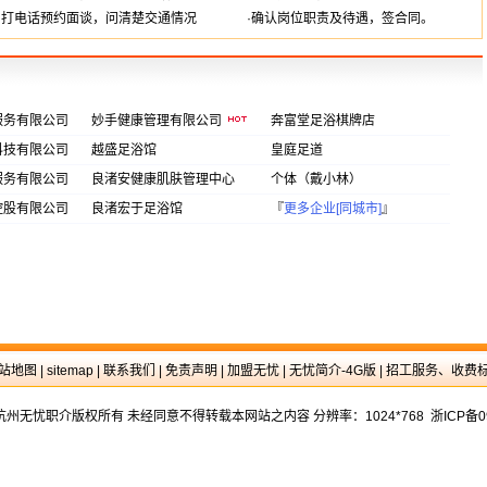
·打电话预约面谈，问清楚交通情况
·确认岗位职责及待遇，签合同。
服务有限公司
妙手健康管理有限公司
奔富堂足浴棋牌店
科技有限公司
越盛足浴馆
皇庭足道
服务有限公司
良渚安健康肌肤管理中心
个体（戴小林）
控股有限公司
良渚宏于足浴馆
『
更多企业[同城市]
』
站地图
|
sitemap
|
联系我们
|
免责声明
|
加盟无忧
|
无忧简介-4G版
|
招工服务、收费
16 杭州无忧职介版权所有 未经同意不得转载本网站之内容 分辨率：1024*768 浙ICP备0