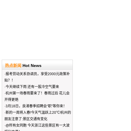
热点新闻
Hot News
·
报考劳动关系协调员，享受2000元政策补
贴？！
·
今天继续下雨 还有一股冷空气要来
·
杭州第一场春雨要来了！春雨过后 花儿会
开得更艳
·
3月18日，良渚春季招聘会“职”等你来！
·
新的一周将入春!今天气温跃上20℃!杭州的
朋友注意了:景区交通有变化
·
@所有女同胞 今天浙江这些景区有一大波