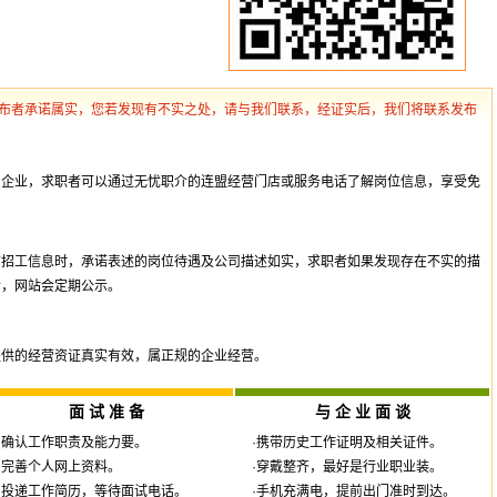
布者承诺属实，您若发现有不实之处，请与我们联系，经证实后，我们将联系发布
员企业，求职者可以通过无忧职介的连盟经营门店或服务电话了解岗位信息，享受免
布招工信息时，承诺表述的岗位待遇及公司描述如实，求职者如果发现存在不实的描
诉，网站会定期公示。
提供的经营资证真实有效，属正规的企业经营。
面 试 准 备
与 企 业 面 谈
·确认工作职责及能力要。
·携带历史工作证明及相关证件。
·完善个人网上资料。
·穿戴整齐，最好是行业职业装。
·投递工作简历，等待面试电话。
·手机充满电，提前出门准时到达。