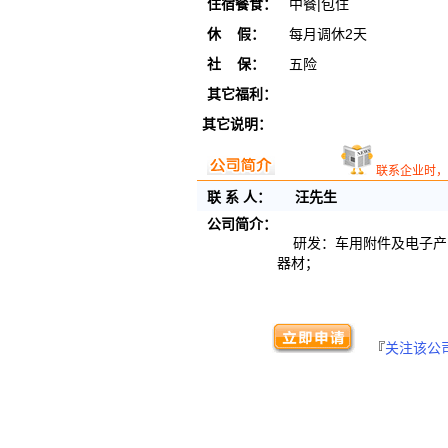
住宿餐食：
中餐|包住
休 假：
每月调休2天
社 保：
五险
其它福利：
其它说明：
联系企业时，
联 系 人：
汪先生
公司简介：
研发：车用附件及电子产
器材；
『
关注该公