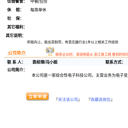
住宿餐食：
中餐|包住
休 假：
每周单休
社 保：
其它福利：
其它说明：
积极向上，能出苦耐劳，有变压器行业1年以上相关工作经验
联系企业时，请说明是从 浙江普工网 看到的岗
联 系 人：
袁经理/冯小姐
联系方式：
公司简介：
本公司是一家综合性电子科技公司，主营业务为电子变
『
关注该公司
』 『
收藏该岗位
』