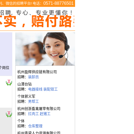
0571-88776501
、微信的招聘平台! 电话：
个岗位
杭州盈辉供应链有限公司
招聘：
装卸员
山潭台钻
招聘：
电器接线
装配钳工
个体郭义军
招聘：
男帮工
杭州创浙畜禽屠宰有限公司
招聘：
扛肉工
赶猪工
个体
招聘：
仓库整理
杭州青梁人力资源有限公司