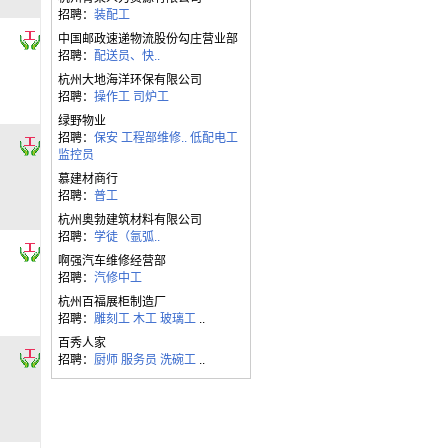
招聘：
装配工
中国邮政速递物流股份勾庄营业部
招聘：
配送员、快..
杭州大地海洋环保有限公司
招聘：
操作工
司炉工
绿野物业
招聘：
保安
工程部维修..
低配电工
监控员
慕建材商行
招聘：
普工
杭州奥勃建筑材料有限公司
招聘：
学徒（氩弧..
啊强汽车维修经营部
招聘：
汽修中工
杭州百福展柜制造厂
招聘：
雕刻工
木工
玻璃工
..
百秀人家
招聘：
厨师
服务员
洗碗工
..