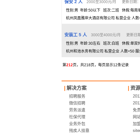
保安 2 人
2000至3000元/月 更新日期： 2
性别:男 年龄:50以下 班次:二班 休假:每
杭州凤凰雅岸大酒店有限公司 私营企业 人数<5
安装工 5 人
3000至4000元/月 更新日期：
性别:男 年龄:30左右 班次:白班 休假:单双
杭州和池水务有限公司 私营企业 人数<50 服
第
212
页，共218页，每页显示12条记录
|
解决方案
|
资
招聘服务
20
微信招聘
20
劳务派遣
免
社保代理
网
业务外包
加
残疾人挂靠
sit