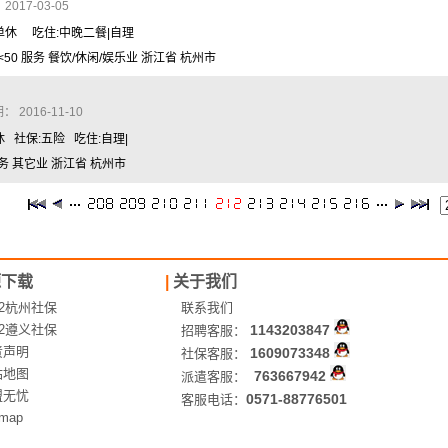
017-03-05
周单休 吃住:中晚二餐|自理
0 服务 餐饮/休闲/娱乐业 浙江省 杭州市
 2016-11-10
休 社保:五险 吃住:自理|
务 其它业 浙江省 杭州市
源下载
|
关于我们
12杭州社保
联系我们
12遵义社保
1143203847
招聘客服：
责声明
1609073348
社保客服：
站地图
763667942
派遣客服：
盟无忧
0571-88776501
客服电话：
emap