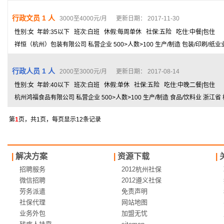
行政文员 1 人
3000至4000元/月 更新日期： 2017-11-30
性别:女 年龄:35以下 班次:白班 休假:每周单休 社保:五险 吃住:中餐|包住
祥恒（杭州）包装有限公司 私营企业 500>人数>100 生产/制造 包装/印刷/纸业
行政人员 1 人
2000至3000元/月 更新日期： 2017-08-14
性别:女 年龄:40以下 班次:白班 休假:单休 社保:五险 吃住:中晚二餐|包住
杭州鸿福食品有限公司 私营企业 500>人数>100 生产/制造 食品/饮料业 浙江省
第
1
页，共1页，每页显示12条记录
|
解决方案
|
资源下载
|
招聘服务
2012杭州社保
微信招聘
2012遵义社保
劳务派遣
免责声明
社保代理
网站地图
业务外包
加盟无忧