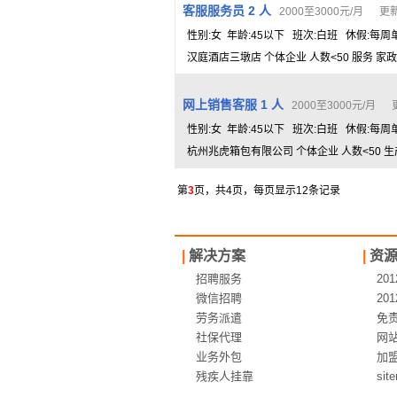
客服服务员 2 人
2000至3000元/月 更新日
性别:女 年龄:45以下 班次:白班 休假:每
汉庭酒店三墩店 个体企业 人数<50 服务 家政
网上销售客服 1 人
2000至3000元/月 更
性别:女 年龄:45以下 班次:白班 休假:每周
杭州兆虎箱包有限公司 个体企业 人数<50 生
第
3
页，共4页，每页显示12条记录
|
解决方案
|
资
招聘服务
20
微信招聘
20
劳务派遣
免
社保代理
网
业务外包
加
残疾人挂靠
sit