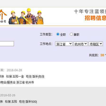
工作类型：
全职
兼职
工作地点：
38
共找到：
： 2018-04-28
周单休 社保:五险一金 吃住:饭补|包住
/物业/服务业 浙江省 杭州市
18-02-26
休 社保:五险 吃住:饭补500|