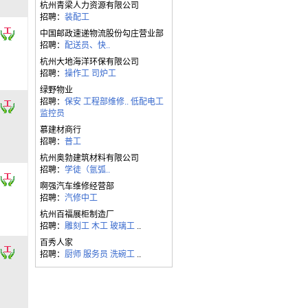
杭州青梁人力资源有限公司
招聘：
装配工
中国邮政速递物流股份勾庄营业部
招聘：
配送员、快..
杭州大地海洋环保有限公司
招聘：
操作工
司炉工
绿野物业
招聘：
保安
工程部维修..
低配电工
监控员
慕建材商行
招聘：
普工
杭州奥勃建筑材料有限公司
招聘：
学徒（氩弧..
啊强汽车维修经营部
招聘：
汽修中工
杭州百福展柜制造厂
招聘：
雕刻工
木工
玻璃工
..
百秀人家
招聘：
厨师
服务员
洗碗工
..