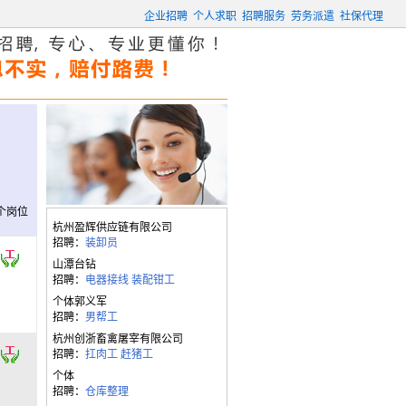
企业招聘
个人求职
招聘服务
劳务派遣
社保代理
个岗位
杭州盈辉供应链有限公司
招聘：
装卸员
山潭台钻
招聘：
电器接线
装配钳工
个体郭义军
招聘：
男帮工
杭州创浙畜禽屠宰有限公司
招聘：
扛肉工
赶猪工
个体
招聘：
仓库整理