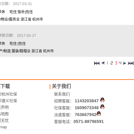
期： 2017-03-31
周单休 吃住:饭补|包住
/物业/服务业 浙江省 杭州市
新日期： 2017-02-17
单休 吃住:|包住
产/制造 服装/鞋帽业 浙江省 杭州市
源下载
|
关于我们
12杭州社保
联系我们
12遵义社保
1143203847
招聘客服：
责声明
1609073348
社保客服：
站地图
763667942
派遣客服：
盟无忧
0571-88796591
客服电话：
emap