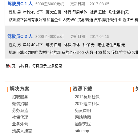
驾驶员C 1 人
5000至6000元/月 更新日期： 2017-08-05
性别:男 年龄:45以下 班次:白班 休假:每周单休 社保:五险 吃住:饭补|无
杭州欣正贸易有限公司 私营企业 人数<50 贸易/流通 汽车/摩托/配件业 浙江省 
驾驶员C 2 人
3000至4000元/月 更新日期： 2017-04-15
性别:男 年龄:40以下 班次:白班 休假:单休 社保:无 吃住:吃住自理|无
杭州下城区力同广告材料经营部 私营企业 500>人数>100 服务 传媒/广告/商务
第
6
页，共9页，每页显示12条记录
|
解决方案
|
资源下载
|
招聘服务
2012杭州社保
微信招聘
2012遵义社保
劳务派遣
免责声明
社保代理
网站地图
业务外包
加盟无忧
残疾人挂靠
sitemap