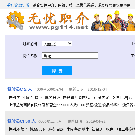
手机版\微信版
整合实体中介、网络、报刊及微信渠道，求职招聘更快更容易!
月薪范围：
工
岗位名称：
工
驾驶员C 2 人
4000至5000元/月 更新日期： 2018-12-04
性别:男 年龄:45以下 班次:白班 休假:每月调休2天 社保:面议 吃住:自理|无
上海益统商贸有限公司 私营企业 500>人数>100 贸易/流通 食品/饮料业 浙江省
驾驶员CI 50 人
6000以上元/月 更新日期： 2019-04-22
性别:不限 年龄:55以下 班次:白班 休假:每周单休 社保:无 吃住:中晚二餐|包