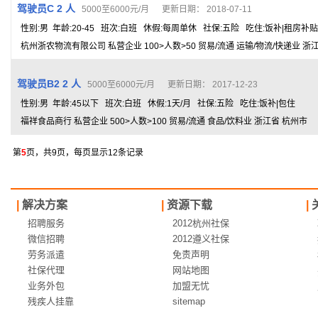
驾驶员C 2 人
5000至6000元/月 更新日期： 2018-07-11
性别:男 年龄:20-45 班次:白班 休假:每周单休 社保:五险 吃住:饭补|租房补贴
杭州浙农物流有限公司 私营企业 100>人数>50 贸易/流通 运输/物流/快递业 浙
驾驶员B2 2 人
5000至6000元/月 更新日期： 2017-12-23
性别:男 年龄:45以下 班次:白班 休假:1天/月 社保:五险 吃住:饭补|包住
福祥食品商行 私营企业 500>人数>100 贸易/流通 食品/饮料业 浙江省 杭州市
第
5
页，共9页，每页显示12条记录
|
解决方案
|
资源下载
|
招聘服务
2012杭州社保
微信招聘
2012遵义社保
劳务派遣
免责声明
社保代理
网站地图
业务外包
加盟无忧
残疾人挂靠
sitemap