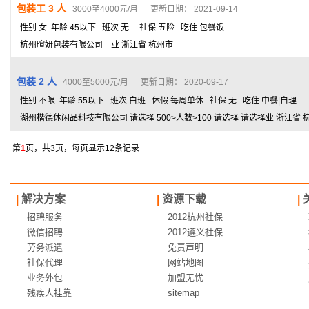
包装工 3 人
3000至4000元/月 更新日期： 2021-09-14
性别:女 年龄:45以下 班次:无 社保:五险 吃住:包餐饭
杭州暄妍包装有限公司 业 浙江省 杭州市
包装 2 人
4000至5000元/月 更新日期： 2020-09-17
性别:不限 年龄:55以下 班次:白班 休假:每周单休 社保:无 吃住:中餐|自理
湖州楷德休闲品科技有限公司 请选择 500>人数>100 请选择 请选择业 浙江省 
第
1
页，共3页，每页显示12条记录
|
解决方案
|
资源下载
|
招聘服务
2012杭州社保
微信招聘
2012遵义社保
劳务派遣
免责声明
社保代理
网站地图
业务外包
加盟无忧
残疾人挂靠
sitemap