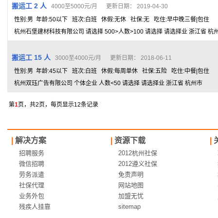
搬运工 2 人
4000至5000元/月 更新日期： 2019-04-30
性别:男 年龄:50以下 班次:白班 休假:无休 社保:无 吃住:早中晚三餐|包住
杭州石堡建材科技有限公司 请选择 500>人数>100 请选择 请选择业 浙江省 杭
搬运工 15 人
3000至4000元/月 更新日期： 2018-06-11
性别:男 年龄:45以下 班次:白班 休假:每周单休 社保:五险 吃住:中餐|包住
杭州双珏广告有限公司 个体企业 人数<50 请选择 请选择业 浙江省 杭州市
第
1
页，共2页，每页显示12条记录
|
解决方案
|
资源下载
|
招聘服务
2012杭州社保
微信招聘
2012遵义社保
劳务派遣
免责声明
社保代理
网站地图
业务外包
加盟无忧
残疾人挂靠
sitemap